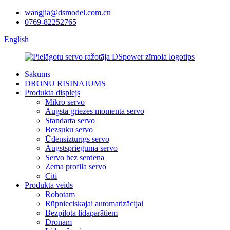
wangjia@dsmodel.com.cn
0769-82252765
English
Sākums
DRONU RISINĀJUMS
Produkta displejs
Mikro servo
Augsta griezes momenta servo
Standarta servo
Bezsuku servo
Ūdensizturīgs servo
Augstsprieguma servo
Servo bez serdeņa
Zema profila servo
Citi
Produkta veids
Robotam
Rūpnieciskajai automatizācijai
Bezpilota lidaparātiem
Dronam