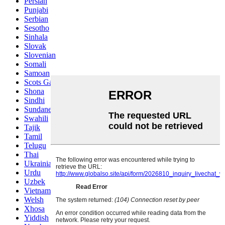
Persian
Punjabi
Serbian
Sesotho
Sinhala
Slovak
Slovenian
Somali
Samoan
Scots Gaelic
Shona
Sindhi
Sundanese
Swahili
Tajik
Tamil
Telugu
Thai
Ukrainian
Urdu
Uzbek
Vietnamese
Welsh
Xhosa
Yiddish