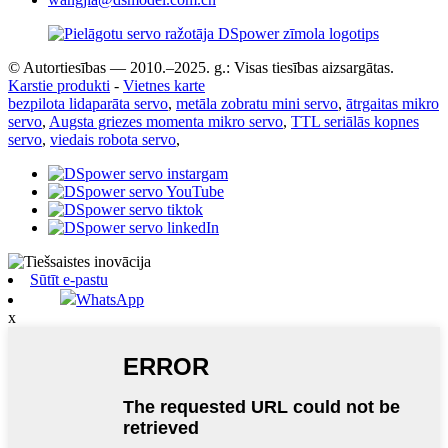
© Autortiesības — 2010.–2025. g.: Visas tiesības aizsargātas.
Karstie produkti
-
Vietnes karte
bezpilota lidaparāta servo
,
metāla zobratu mini servo
,
ātrgaitas mikro
servo
,
Augsta griezes momenta mikro servo
,
TTL seriālās kopnes
servo
,
viedais robota servo
,
Sūtīt e-pastu
WhatsApp
x