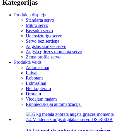
Kategorijas
Produkta displejs
Standarta servo
Mikro servo
Bezsuku servo
Ūdensizturīgs servo
Servo bez serdeņa
Augstas slodzes servo
Augsta griezes momenta servo
Zema profila servo
Produkta veids
Automašīnai
Laivai
Robotam
Lidmašīnai
Helikopteram
Dronam
Viedajām mājām
Rūpnieciskajai automatizācijai
35 kg metāla zobrata augsta griezes