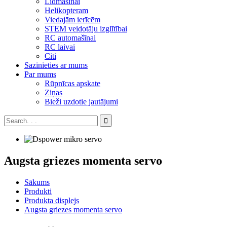
Lidmašīnai
Helikopteram
Viedajām ierīcēm
STEM veidotāju izglītībai
RC automašīnai
RC laivai
Citi
Sazinieties ar mums
Par mums
Rūpnīcas apskate
Ziņas
Bieži uzdotie jautājumi
Augsta griezes momenta servo
Sākums
Produkti
Produkta displejs
Augsta griezes momenta servo