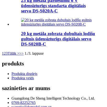
25 kg metāla pārnesumu 6 V
ūdensizturīgs standarta digitālais
servo DS-S020A-C
20 kg metāla zobrata dubultais lodīšu
gultnis ūdensizturīgs digitālais servo
DS-S020B-C
1
2
3
Tālāk >
>>
1./3. lappuse
produkts
Produkta displejs
Produkta veids
sazinieties ar mums
Guangdong De Sheng Intelligent Technology Co., Ltd.
0769-82252765
wangjia@dsmodel.com.cn