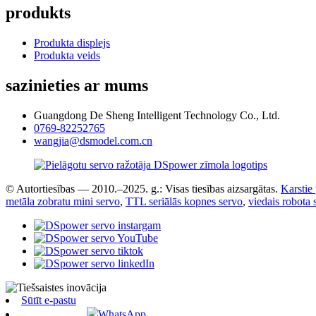
produkts
Produkta displejs
Produkta veids
sazinieties ar mums
Guangdong De Sheng Intelligent Technology Co., Ltd.
0769-82252765
wangjia@dsmodel.com.cn
© Autortiesības — 2010.–2025. g.: Visas tiesības aizsargātas.
Karstie
metāla zobratu mini servo
,
TTL seriālās kopnes servo
,
viedais robota 
Sūtīt e-pastu
WhatsApp