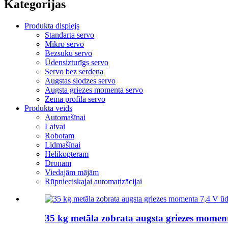
Kategorijas
Produkta displejs
Standarta servo
Mikro servo
Bezsuku servo
Ūdensizturīgs servo
Servo bez serdeņa
Augstas slodzes servo
Augsta griezes momenta servo
Zema profila servo
Produkta veids
Automašīnai
Laivai
Robotam
Lidmašīnai
Helikopteram
Dronam
Viedajām mājām
Rūpnieciskajai automatizācijai
35 kg metāla zobrata augsta griezes moment