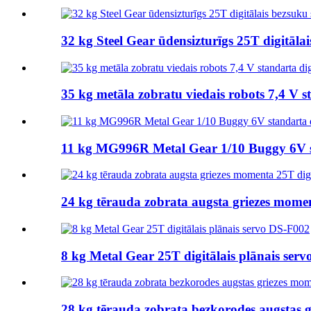
32 kg Steel Gear ūdensizturīgs 25T digitāl
35 kg metāla zobratu viedais robots 7,4 V 
11 kg MG996R Metal Gear 1/10 Buggy 6V s
24 kg tērauda zobrata augsta griezes mome
8 kg Metal Gear 25T digitālais plānais ser
28 kg tērauda zobrata bezkorodes augstas 