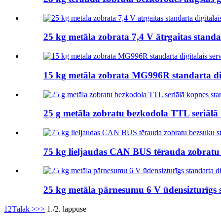
25 kg metāla zobrata 7,4 V ātrgaitas stand
15 kg metāla zobrata MG996R standarta di
25 g metāla zobratu bezkodola TTL seriālā
75 kg lieljaudas CAN BUS tērauda zobratu
25 kg metāla pārnesumu 6 V ūdensizturīgs 
1
2
Tālāk >
>>
1./2. lappuse