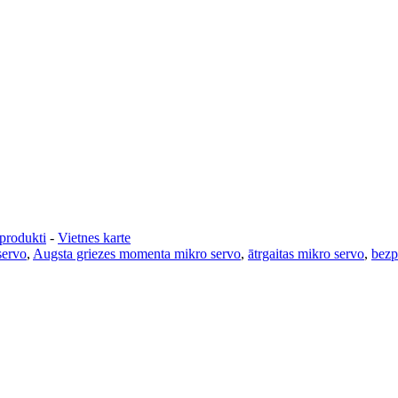
 produkti
-
Vietnes karte
servo
,
Augsta griezes momenta mikro servo
,
ātrgaitas mikro servo
,
bezp