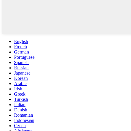
English
French
German
Portuguese
Spanish
Russian
Japanese
Korean
Arabic
Irish
Greek
Turkish
Italian
Danish
Romanian
Indonesian
Czech
Afrikaans