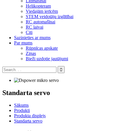
Lidmašīnai
Helikopteram
Viedajām ierīcēm
STEM veidotāju izglītībai
RC automašīnai
RC laivai
Citi
Sazinieties ar mums
Par mums
Rūpnīcas apskate
Ziņas
Bieži uzdotie jautājumi
Standarta servo
Sākums
Produkti
Produkta displejs
Standarta servo