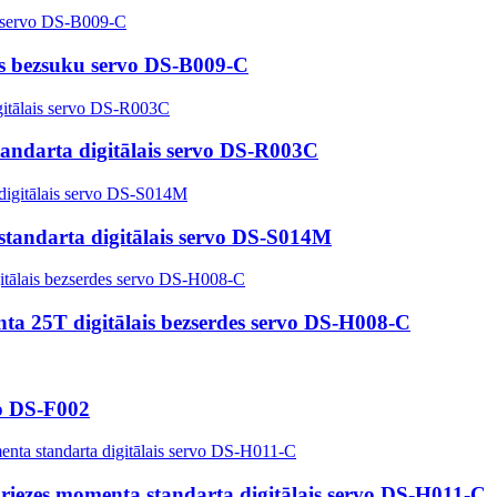
ais bezsuku servo DS-B009-C
standarta digitālais servo DS-R003C
tandarta digitālais servo DS-S014M
nta 25T digitālais bezserdes servo DS-H008-C
vo DS-F002
griezes momenta standarta digitālais servo DS-H011-C