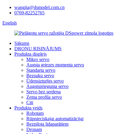
wangjia@dsmodel.com.cn
0769-82252765
English
Sākums
DRONU RISINĀJUMS
Produkta displejs
Mikro servo
Augsta griezes momenta servo
Standarta servo
Bezsuku servo
Ūdensizturīgs servo
Augstsprieguma servo
Servo bez serdeņa
Zema profila servo
Citi
Produkta veids
Robotam
Rūpnieciskajai automatizācijai
Bezpilota lidaparātiem
Dronam